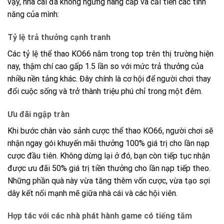
vậy, nhà cái đã không ngừng nâng cấp và cải tiến các tính
năng của mình:
Tỷ lệ trả thưởng cạnh tranh
Các tỷ lệ thể thao KO66 nằm trong top trên thị trường hiện
nay, thậm chí cao gấp 1.5 lần so với mức trả thưởng của
nhiều nền tảng khác. Đây chính là cơ hội để người chơi thay
đổi cuộc sống và trở thành triệu phú chỉ trong một đêm.
Ưu đãi ngập tràn
Khi bước chân vào sảnh cược thể thao KO66, người chơi sẽ
nhận ngay gói khuyến mãi thưởng 100% giá trị cho lần nạp
cược đầu tiên. Không dừng lại ở đó, bạn còn tiếp tục nhận
được ưu đãi 50% giá trị tiền thưởng cho lần nạp tiếp theo.
Những phần quà này vừa tăng thêm vốn cược, vừa tạo sợi
dây kết nối mạnh mẽ giữa nhà cái và các hội viên.
Hợp tác với các nhà phát hành game có tiếng tăm