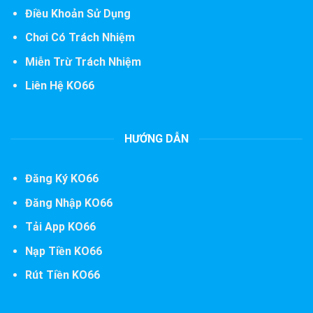
Điều Khoản Sử Dụng
Chơi Có Trách Nhiệm
Miễn Trừ Trách Nhiệm
Liên Hệ KO66
HƯỚNG DẪN
Đăng Ký KO66
Đăng Nhập KO66
Tải App KO66
Nạp Tiền KO66
Rút Tiền KO66